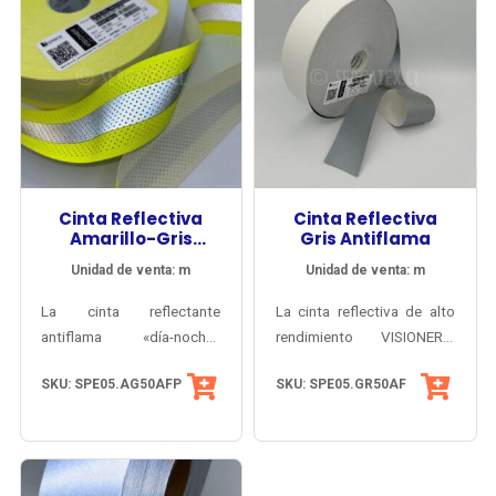
Cinta Reflectiva
Cinta Reflectiva
Amarillo-Gris
Gris Antiflama
Antiflama
Unidad de venta: m
Unidad de venta: m
Perforada
La cinta reflectante
La cinta reflectiva de alto
antiflama «día-noche»
rendimiento VISIONER®
perforada
Todas las cintas «día-
GR50AF para costura
SKU: SPE05.AG50AFP
SKU: SPE05.GR50AF
SPE05.AG50AFP ofrece
noche» Visioner® se
ofrece alta visibilidad
visibilidad diurna y
componen de un solo
nocturna y seguridad
nocturna de alto
cuerpo reflectante bicolor,
contra fuego en base a tela
rendimiento certificada (30
sin bandas grises
100% algodón con
lavados), incorporando
sobrepuestas que puedan
tratamiento ignífugo con