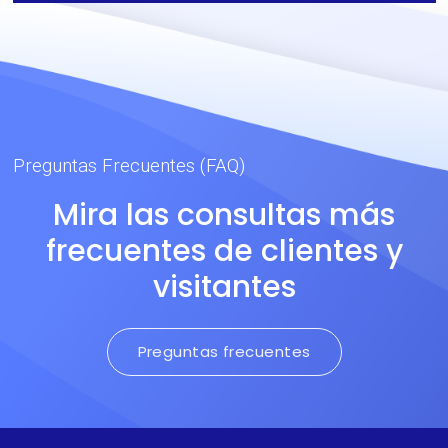
diseñada para cumplir con
las últimas versiones de las
normativas Europea y
Norteamericana con 50
lavados.
Preguntas Frecuentes (FAQ)
Mira las consultas más
frecuentes de clientes y
visitantes
Preguntas frecuentes