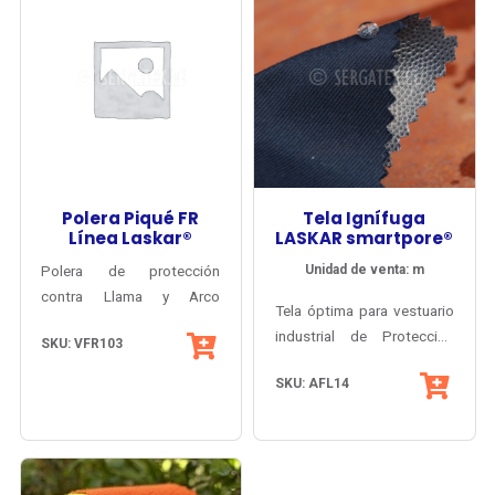
Polera Piqué FR
Tela Ignífuga
Línea Laskar®
LASKAR smartpore®
Polera de protección
Unidad de venta: m
contra Llama y Arco
Tela óptima para vestuario
Elécrico, en tela de hilado
industrial de Protección
SKU: VFR103
antiflama y antiestático
Climática, Fuego Repentino
inherente (sin
SKU: AFL14
y Arco Eléctrico.
tratamientos).
Inherentemente antiflama y
Registro ISP vigente, EPP
antiestático.
contra fuego y exposición
al arco eléctrico.