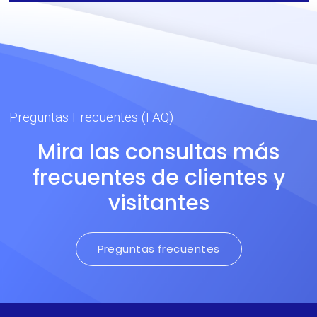
Preguntas Frecuentes (FAQ)
Mira las consultas más
frecuentes de clientes y
visitantes
Preguntas frecuentes