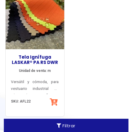
Tela Ignífuga
LASKAR® PA RS DWR
Unidad de venta: m
Versátil y cómoda, para
vestuario industrial de
protección contra Fuego
Inherentemente antiflama y
SKU: AFL22
Repentino y Arco Eléctrico,
antiestático.
con factor solar certificado
y resistencia a las
salpicaduras de Ácidos.
Filtrar