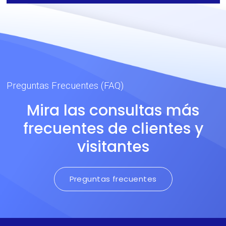
Forestales, Policía
Antimotines, Pilotos
Aeronáuticos,
Submarinistas, Tanquistas.
Preguntas Frecuentes (FAQ)
Mira las consultas más
frecuentes de clientes y
visitantes
Preguntas frecuentes