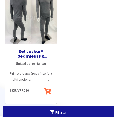
Set Laskar®
Seamless FR
Underwear SERIES
Unidad de venta: c/u
020
Primera capa (ropa interior)
multifuncional de
seguridad (EPP),
SKU: VFR020
incorporado a tenidas de
protección para Arco
Eléctrico y Fuego
Repentino, Bomberos
Filtrar
Estructurales, Brigadistas