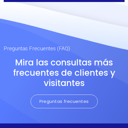
Preguntas Frecuentes (FAQ)
Mira las consultas más
frecuentes de clientes y
visitantes
Preguntas frecuentes