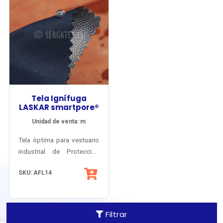
Tela Ignífuga
LASKAR smartpore®
Unidad de venta: m
Tela óptima para vestuario
industrial de Protección
Climática, Fuego Repentino
SKU: AFL14
y Arco Eléctrico.
Inherentemente antiflama y
antiestático.
Filtrar