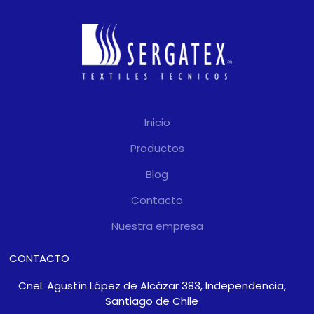
resistencia a la
radiación UV
características de dicho
material.
Garantía formal de 5
años
por parte del fabricante,
Inicio
gestionada en Chile por
Sergatex como distribuidor
Productos
exclusivo.
Blog
Contacto
Nuestra empresa
CONTACTO
Cnel. Agustín López de Alcázar 383, Independencia,
Santiago de Chile