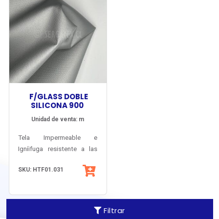
F/GLASS DOBLE
SILICONA 900
Unidad de venta: m
Tela Impermeable e
Igníifuga resistente a las
temperaturas extremas,
SKU: HTF01.031
peso 900 g/m2. Tejido
denso de fibra de vidrio,
recubierto con Silicona por
ambas caras, con
Filtrar
excelente flexibilidad y muy