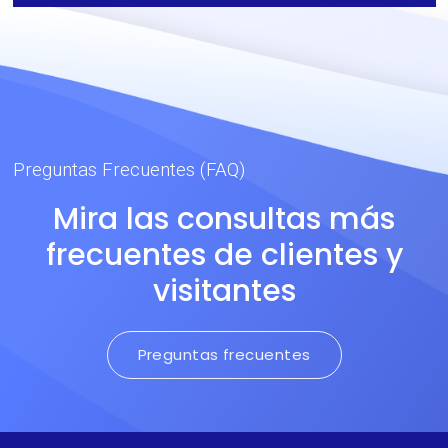
alta resistencia térmica.
Preguntas Frecuentes (FAQ)
Mira las consultas más
frecuentes de clientes y
visitantes
Preguntas frecuentes