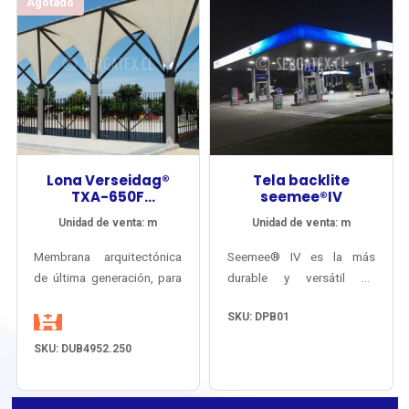
Agotado
Lona Verseidag®
Tela backlite
TXA-650F
seemee®IV
Arquitectura Tipo 0
Unidad de venta: m
Unidad de venta: m
PVDF
Membrana arquitectónica
Seemee® IV es la más
de última generación, para
durable y versátil de
tensoestructuras
nuestras telas para letreros
SKU: DPB01
permanentes, resistente a
luminosos de intemperie,
la intemperie por más de
desarrollada a partir de
SKU: DUB4952.250
25 años, con garantía del
conocimiento técnico con
fbricante por 15 años.
que Verseidag-Indutex ha
fabricado telas para