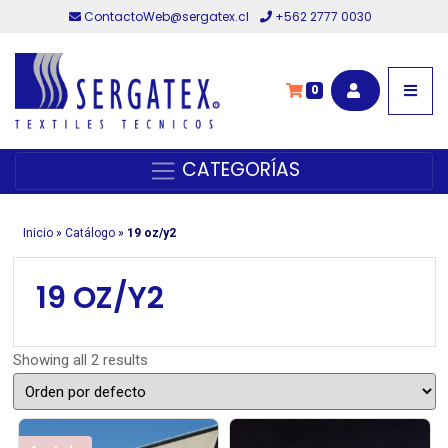
ContactoWeb@sergatex.cl
+562 2777 0030
0
CATEGORÍAS
Inicio
»
Catálogo
»
19 oz/y2
19 OZ/Y2
Showing all 2 results