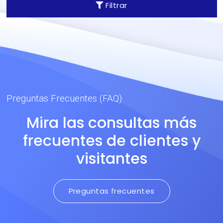
Filtrar
arquitectura por más de
cinco décadas.
Preguntas Frecuentes (FAQ)
Mira las consultas más
frecuentes de clientes y
visitantes
Preguntas frecuentes