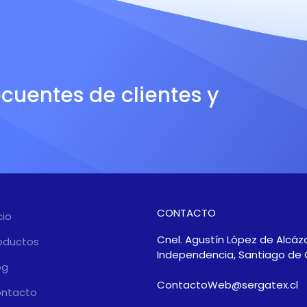
ecuentes de clientes y
CONTACTO
cio
Cnel. Agustín López de Alcáza
oductos
Independencia, Santiago de 
og
ContactoWeb@sergatex.cl
ntacto