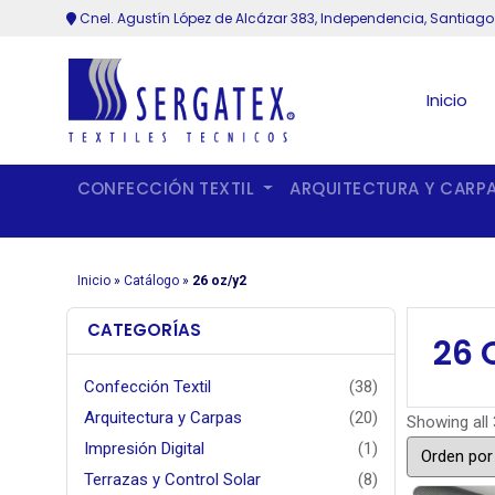
Cnel. Agustín López de Alcázar 383, Independencia, Santiago
Inicio
CONFECCIÓN TEXTIL
ARQUITECTURA Y CARP
Inicio
»
Catálogo
»
26 oz/y2
CATEGORÍAS
26 
Confección Textil
(38)
Arquitectura y Carpas
(20)
Showing all 
Impresión Digital
(1)
Terrazas y Control Solar
(8)