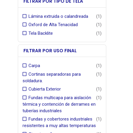
FILTRAR POR TIPO DE TELA
excelent
alta resi
Lámina extruida o calandreada
(1)
Oxford de Alta Tenacidad
(1)
Tela Backlite
(1)
FILTRAR POR USO FINAL
Carpa
(1)
Cortinas separadoras para
(1)
soldadura.
Cubierta Exterior
(1)
Fundas multicapa para aislación
(1)
térmica y contención de derrames en
tuberías industriales
Fundas y cobertores industriales
(1)
resistentes a muy altas temperaturas