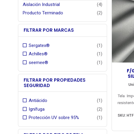
Aislación Industrial
(4)
Producto Terminado
(2)
FILTRAR POR MARCAS
Sergatex®
(1)
Achilles®
(1)
seemee®
(1)
F/
SI
FILTRAR POR PROPIEDADES
SEGURIDAD
Uni
Tela Imp
Antiácido
(1)
resisten
Ignífuga
(2)
extrema
SKU: HTF
Tejido 
Protección UV sobre 95%
(1)
vidrio, r
por am