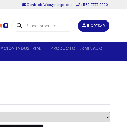
ContactoWeb@sergatex.cl
+562 2777 0030
Búsqueda
de
INGRESAR
0
productos
LACIÓN INDUSTRIAL
PRODUCTO TERMINADO