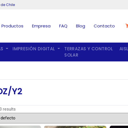
 de Chile
Productos
Empresa
FAQ
Blog
Contacto
AS
IMPRESIÓN DIGITAL
TERRAZAS Y CONTROL
AIS
SOLAR
OZ/Y2
3 results