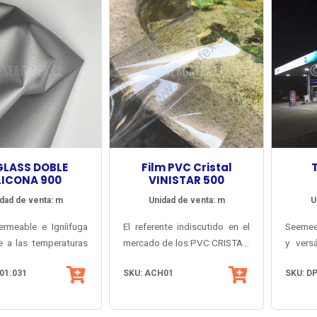
GLASS DOBLE
Film PVC Cristal
LICONA 900
VINISTAR 500
dad de venta: m
Unidad de venta: m
U
ermeable e Igníifuga
El referente indiscutido en el
Seemee®
te a las temperaturas
mercado de los PVC CRISTAL,
y versá
s, peso 900 g/m2.
desarrollado y fabricado en
para l
01.031
SKU: ACH01
SKU: D
denso de fibra de
Japón. Lámina de máxima
intemp
ecubierto con Silicona
transparencia, con filtro
parti
bas caras, con
protector UV sobre 95%.
técnic