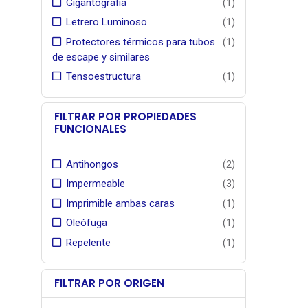
Gigantografia
(1)
Letrero Luminoso
(1)
Protectores térmicos para tubos
(1)
de escape y similares
Tensoestructura
(1)
FILTRAR POR PROPIEDADES
FUNCIONALES
Antihongos
(2)
Impermeable
(3)
Imprimible ambas caras
(1)
Oleófuga
(1)
Repelente
(1)
FILTRAR POR ORIGEN