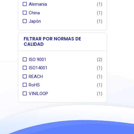
Alemania
(1)
China
(1)
Japón
(1)
FILTRAR POR NORMAS DE
CALIDAD
ISO 9001
(2)
ISO14001
(1)
REACH
(1)
RoHS
(1)
VINILOOP
(1)