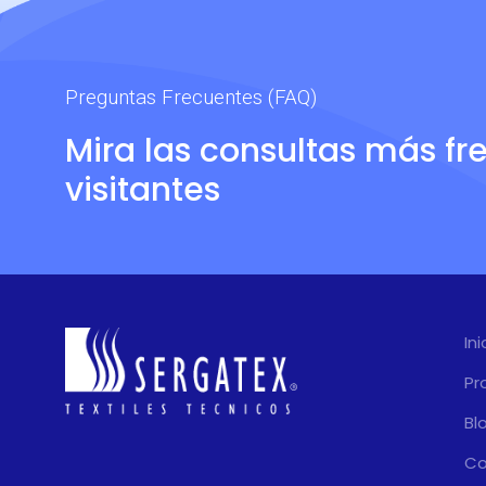
Preguntas Frecuentes (FAQ)
Mira las consultas más fr
visitantes
Ini
Pr
Bl
Co