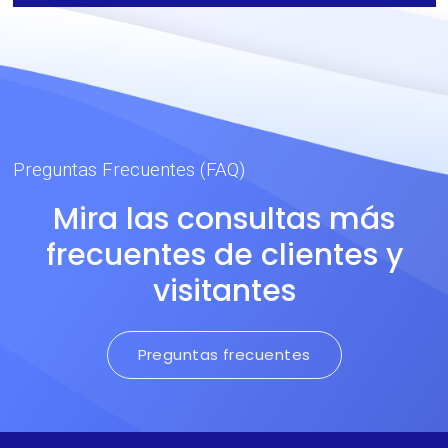
durables, de acuerdo a la
norma europea EN ISO
20471 y regulaciones
chilenas para guardias
privados (Rojo Fluor).
Preguntas Frecuentes (FAQ)
Mira las consultas más
frecuentes de clientes y
visitantes
Preguntas frecuentes