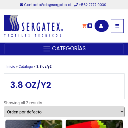
ContactoWeb@sergatex.cl
+562 2777 0030
0
CATEGORÍAS
Inicio
»
Catálogo
»
3.8 oz/y2
3.8 OZ/Y2
Showing all 2 results