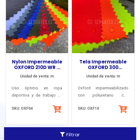
Nylon Impermeable
Tela Impermeable
OXFORD 210D WR +
OXFORD 300
PU5000
VISIONER® WR+PU
Unidad de venta: m
Unidad de venta: m
UV
Uso óptimo en ropa
Oxford impermeabilizado
deportiva y de trabajo de
con poliuretano con
máxima impermeabilidad y
repelente de líquidos
SKU: OXF04
SKU: OXF10
trato rudo. Accesorios
exterior. Recomendado
deportivos y militares de
para ropa de alta visibilidad
alta impermeabilidad.
con protección climática y
resistente a los ácidos.
Filtrar
Colores fluorescentes