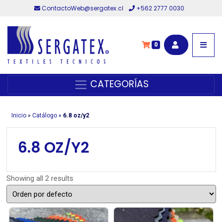
ContactoWeb@sergatex.cl
+562 2777 0030
0
CATEGORÍAS
Inicio
»
Catálogo
»
6.8 oz/y2
6.8 OZ/Y2
Showing all 2 results