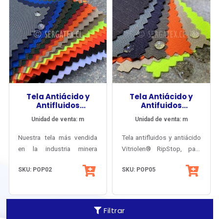
Tela Antiácido y
Tela Antiácido y
Antifluidos
Antifuidos
Vitriolen® 220
Vitriolen® RS
Unidad de venta: m
Unidad de venta: m
Nuestra tela más vendida
Tela antifluidos y antiácido
en la industria minera
Vitriolen® RipStop, para
desde el año 2000,
ropa antiácido, anti-
SKU: POP02
SKU: POP05
imbatible frente al trato
rasgado y anti-grasa
rudo y el lavado industrial,
(oleófuga), protección UV-
es confortable y preserva
PRO® y alta visibilidad
sus propiedades
Visioner® norma EN-471.
Filtrar
protectivas de manera
Certificada como tela