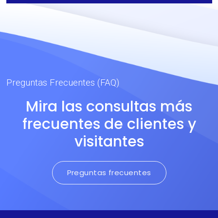
indefinida.
permeable al aire y lavable
para mascarillas de
prevención sanitaria.
Preguntas Frecuentes (FAQ)
Mira las consultas más
frecuentes de clientes y
visitantes
Preguntas frecuentes