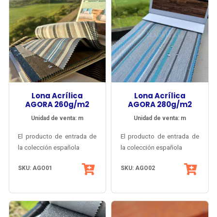
Lona Acrílica
Lona Acrílica
AGORA 260g/m2
AGORA 280g/m2
Unidad de venta: m
Unidad de venta: m
El producto de entrada de
El producto de entrada de
la colección española
la colección española
Agora® de Tuva Textil,
Agora® de Tuva Textil,
SKU: AGO01
SKU: AGO02
con gran diversidad de
con gran diversidad de
colores lisos, melange y
colores lisos, melange y
listados y múltiples
Su estructura basada en
listados y múltiples
Su estructura basada en
posibilidades de
fibra acrílica tintada en
posibilidades de
fibra acrílica tintada en
armonización.
la masa
armonización.
la masa