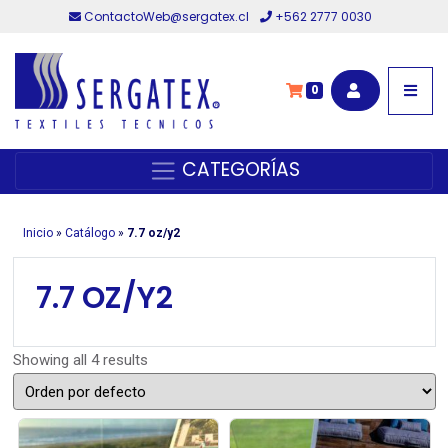
ContactoWeb@sergatex.cl
+562 2777 0030
0
CATEGORÍAS
Inicio
»
Catálogo
»
7.7 oz/y2
7.7 OZ/Y2
Showing all 4 results