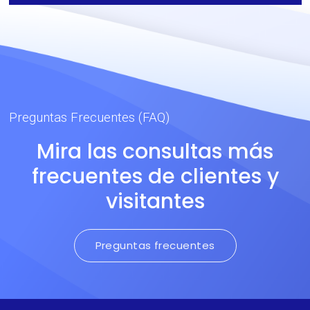
DuPont. Recomendado
para prendas de peso
medio-alto.
Preguntas Frecuentes (FAQ)
Mira las consultas más
frecuentes de clientes y
visitantes
Preguntas frecuentes