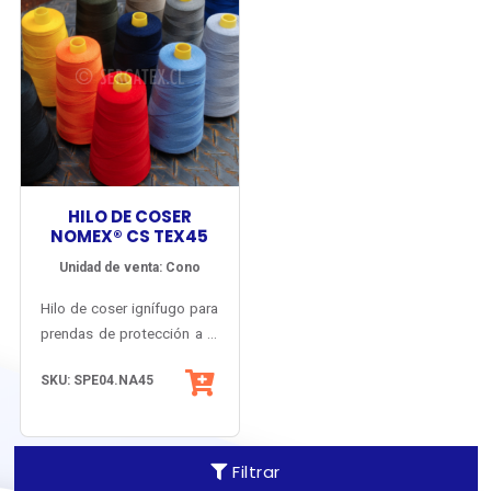
HILO DE COSER
NOMEX® CS TEX45
Unidad de venta: Cono
Hilo de coser ignífugo para
prendas de protección a la
llama y el calor. Resistencia
SKU: SPE04.NA45
mecánica mejorada y
mínima elongación.
Fabricado y certificado en
U.S.A. en base a fibra
Filtrar
original Nomex® de