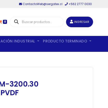
ContactoWeb@sergatex.cl
+562 2777 0030
Búsqueda
de
INGRESAR
0
productos
LACIÓN INDUSTRIAL
PRODUCTO TERMINADO
XM-3200.30
 PVDF