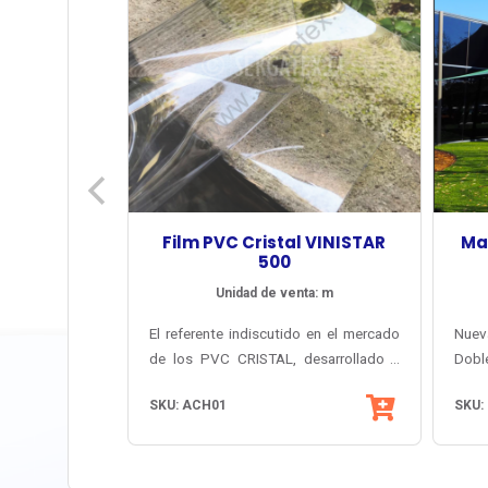
Film PVC Cristal VINISTAR
Ma
500
Unidad de venta: m
El referente indiscutido en el mercado
Nuev
de los PVC CRISTAL, desarrollado y
Doble
fabricado en Japón. Lámina de máxima
texti
SKU: ACH01
SKU:
transparencia, con filtro protector UV
sombr
sobre 95%. Encogimiento térmico
de P
menor a 3% y tratamiento
Efe
antiadherente para facilitar el
comb