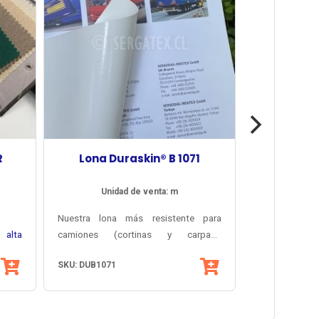
R
Lona Duraskin® B 1071
Unidad de venta: m
Nuestra lona más resistente para
alta
camiones (cortinas y carpas).
iforme
Durabilidad insuperable y acabados de
SKU: DUB1071
lente
rílica
máxima tecnología, para destacar su
 para
iencia
flota en cualquier carretera.
Superformato 3x58m o 3x65m.