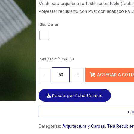
Mesh para arquitectura textil sustentable (fachad
Polyester recubierto con PVC con acabado PVDF s
05. Color
Cantidad mínima : 50
Cantidad
AGREGAR A COTI
Descargar ficha técnica
C O
Categorías:
Arquitectura y Carpas
,
Tela Recubier