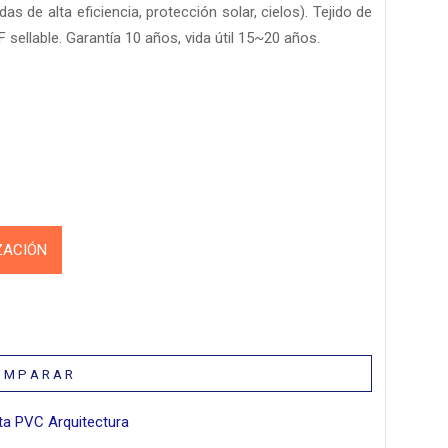
as de alta eficiencia, protección solar, cielos). Tejido de
ellable. Garantía 10 años, vida útil 15~20 años.
ZACIÓN
 M P A R A R
ta PVC Arquitectura