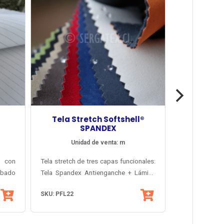
Tela Stretch Softshell®
SPANDEX
Unidad de venta: m
a con
Tela stretch de tres capas funcionales:
abado
Tela Spandex Antienganche + Lámina
ield,
Elástica de Poliuretano Respirable +
SKU: PFL22
gico,
Micropolar Antipilling interior. Mediante
tica e
tecnología de punta se logra una
textura única e insuperable. Usado