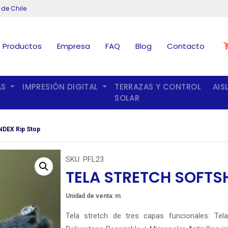
 de Chile
Productos
Empresa
FAQ
Blog
Contacto
AS
IMPRESIÓN DIGITAL
TERRAZAS Y CONTROL
AIS
SOLAR
NDEX Rip Stop
SKU:
PFL23
TELA STRETCH SOFTSH
Unidad de venta: m
Tela stretch de tres capas funcionales: Te