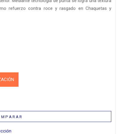
nterior. Mediante tecnología de punta se logra una textura
como refuerzo contra roce y rasgado en Chaquetas y
ZACIÓN
 M P A R A R
ección