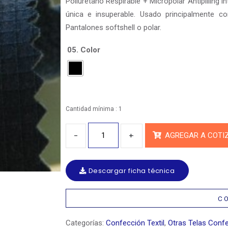
Poliuretano Respirable + Micropolar Antipilling i
única e insuperable. Usado principalmente 
Pantalones softshell o polar.
05. Color
Cantidad mínima : 1
Cantidad
AGREGAR A COTI
Descargar ficha técnica
C O
Categorías:
Confección Textil
,
Otras Telas Conf