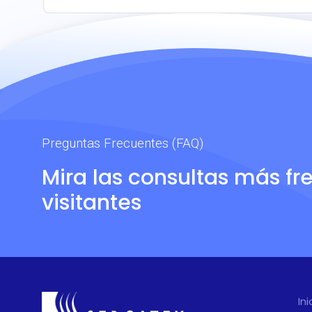
10 cal/cm2.
humed
desla
como
quem
calor
Preguntas Frecuentes (FAQ)
Mira las consultas más fr
visitantes
Ini