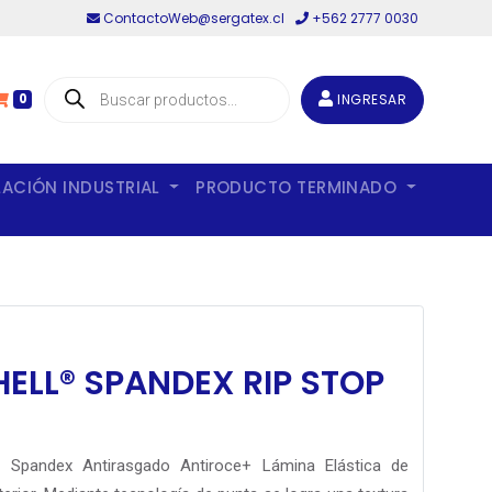
ContactoWeb@sergatex.cl
+562 2777 0030
Búsqueda
de
INGRESAR
0
productos
LACIÓN INDUSTRIAL
PRODUCTO TERMINADO
ELL® SPANDEX RIP STOP
la Spandex Antirasgado Antiroce+ Lámina Elástica de