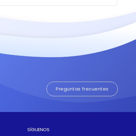
principalmente en Chaquetas,
Pantalones y Jardineras Corporativos
y Deportivos.
Preguntas frecuentes
SÍGUENOS