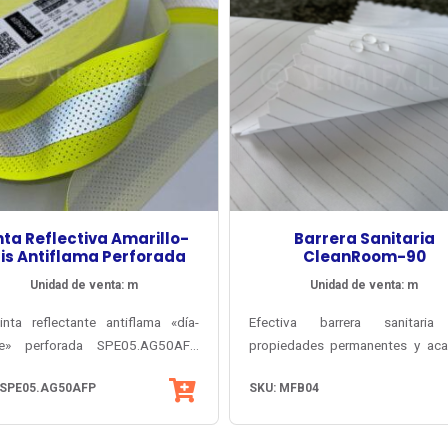
nta Reflectiva Amarillo-
Barrera Sanitaria
is Antiflama Perforada
CleanRoom-90
Unidad de venta: m
Unidad de venta: m
inta reflectante antiflama «día-
Efectiva barrera sanitari
e» perforada SPE05.AG50AFP
propiedades permanentes y ac
e visibilidad diurna y nocturna de
as las cintas «día-noche»
Antibacteria AEGIS® MicrobeSh
 SPE05.AG50AFP
SKU: MFB04
 rendimiento certificada (30
oner® se componen de un solo
para vestuario Clínico/Quirúr
dos), incorporando perforaciones
o reflectante bicolor, sin bandas
laboratorios, industria farmacéu
r para reducir la acumulación de
es sobrepuestas que puedan
industria de alimentos.