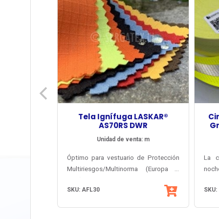
Tela Ignífuga LASKAR®
Ci
AS70RS DWR
Gr
Unidad de venta: m
Óptimo para vestuario de Protección
La c
Multiriesgos/Multinorma (Europa +
noch
USA), máxima comodidad y máxima
ofrec
Tod
SKU: AFL30
SKU:
durabilidad: Fuego Repentino + Arco
alto
Visi
Eléctrico + Antiestático + Radiación
lava
cuerp
Solar + Penetración de Ácidos. ATPV
láse
gris