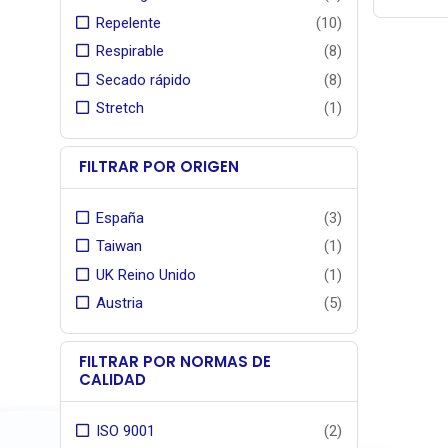
tejidos 
Repelente
(10)
pero 
Respirable
(8)
concebi
r
Secado rápido
(8)
para apli
Stretch
(1)
g
FILTRAR POR ORIGEN
España
(3)
Taiwan
(1)
UK Reino Unido
(1)
co
Austria
(5)
FILTRAR POR NORMAS DE
CALIDAD
El teji
ISO 9001
(2)
teñido e