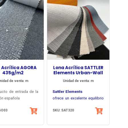
 Acrílica AGORA
Lona Acrílica SATTLER
435g/m2
Elements Urban-Wall
nidad de venta: m
Unidad de venta: m
ucto de entrada de la
Sattler Elements
ón española
ofrece un excelente equilibrio
 de Tuva Textil,
entre carácter textil, confort
GO03
SKU: SAT320
ran diversidad de
visual y facilidad de
La línea Urban-Wall se inspira
s lisos, melange y
mantenimiento en lonas
en la arquitectura urbana y las
dos y múltiples
uctura basada en
acrílicas para toldos y
superficies constructivas
Ancho útil 120 cm