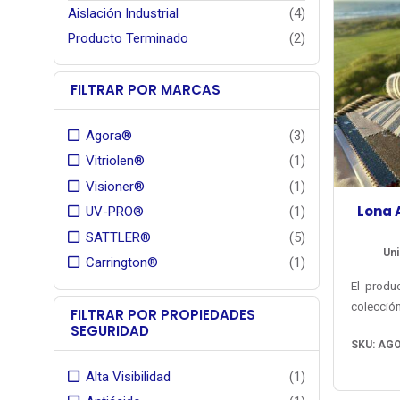
Aislación Industrial
(4)
Producto Terminado
(2)
FILTRAR POR MARCAS
Agora®
(3)
Vitriolen®
(1)
Visioner®
(1)
Lona 
UV-PRO®
(1)
SATTLER®
(5)
Uni
Carrington®
(1)
El produ
colecció
FILTRAR POR PROPIEDADES
Agora® d
SEGURIDAD
SKU: AG
con gr
colores
Alta Visibilidad
(1)
listad
Su estru