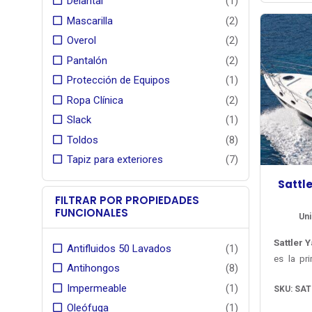
Delantal
(1)
combin
evoca
resiste
visual, 
vegetac
UV y 
Mascarilla
(2)
alto de
natural
durader
Overol
(2)
acrílic
excelent
, idea
Pantalón
(2)
exteriore
residenc
Protección de Equipos
(1)
que bu
Ancho út
sofistica
con calc
Ropa Clínica
(2)
sellados 
Slack
(1)
Garantía
Toldos
(8)
por par
Tapiz para exteriores
(7)
gestion
Serga
Revisa 
Sattl
distribui
stock de
FILTRAR POR PROPIEDADES
Simulado
FUNCIONALES
Uni
Sattler 
Antifluidos 50 Lavados
(1)
es la pr
Antihongos
(8)
se trat
Impermeable
(1)
SKU: SAT
capotas 
reconoc
Oleófuga
(1)