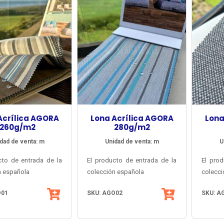
Acrílica AGORA
Lona Acrílica AGORA
Lona
260g/m2
280g/m2
dad de venta: m
Unidad de venta: m
U
cto de entrada de la
El producto de entrada de la
El prod
n española
colección española
colecci
e Tuva Textil,
Agora® de Tuva Textil,
Agora®
O01
SKU: AGO02
SKU: A
an diversidad de
con gran diversidad de
con g
 lisos, melange y
colores lisos, melange y
colore
os y múltiples
ctura basada en
listados y múltiples
Su estructura basada en
lista
Su estr