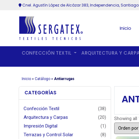
Cnel. Agustín López de Alcázar 383, Independencia, Santiago
Inicio
CONFECCIÓN TEXTIL
ARQUITECTURA Y CARP
Inicio
»
Catálogo
»
Antiarrugas
CATEGORÍAS
AN
Confección Textil
(38)
Arquitectura y Carpas
(20)
Showing all 
Impresión Digital
(1)
Terrazas y Control Solar
(8)