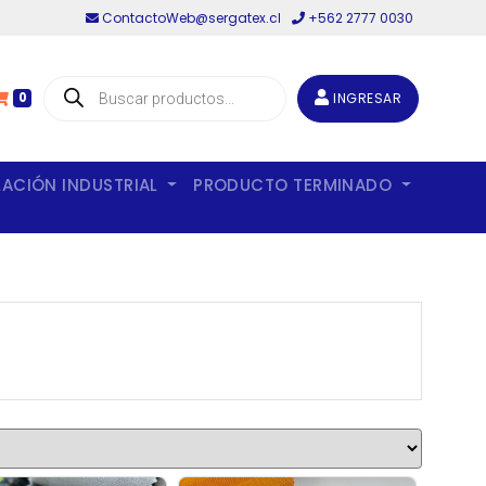
ContactoWeb@sergatex.cl
+562 2777 0030
Búsqueda
de
INGRESAR
0
productos
LACIÓN INDUSTRIAL
PRODUCTO TERMINADO