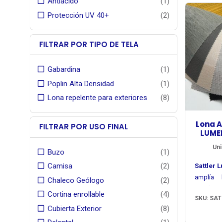
Antiácido
(1)
posi
fibra ac
Protección UV 40+
(2)
armoniza
masa
asegura l
a la expo
FILTRAR POR TIPO DE TELA
Cuenta c
acabad
Gabardina
(1)
líquido
Poplin Alta Densidad
(1)
para fac
prolongar 
Lona repelente para exteriores
(8)
Ancho to
.
Lona A
FILTRAR POR USO FINAL
El tejido
LUME
Garantí
Uni
Buzo
(1)
años
de su fa
Sattler
Camisa
(2)
por Se
amplía 
Chaleco Geólogo
(2)
distribui
diseño
Cortina enrollable
(4)
SKU: SAT
composic
Sus di
Cubierta Exterior
(8)
paisa
tonalid