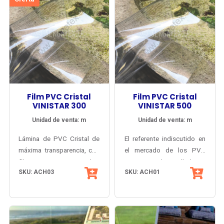
laboratorios, industrias
farmacéutica e industria de
farmacéutica y alimentaria.
alimentos.
Film PVC Cristal
Film PVC Cristal
VINISTAR 300
VINISTAR 500
Unidad de venta: m
Unidad de venta: m
Lámina de PVC Cristal de
El referente indiscutido en
máxima transparencia, con
el mercado de los PVC
filtro protector UV sobre
CRISTAL, desarrollado y
SKU: ACH03
SKU: ACH01
95% y fabricación
fabricado en Japón.
Japonesa. Encogimiento
Lámina de máxima
térmico menor a 3%
transparencia, con filtro
(comparado con 10% del
protector UV sobre 95%.
PVC cristal genérico). No
Encogimiento térmico