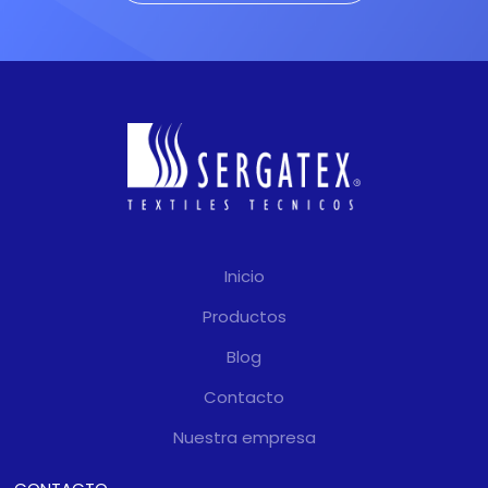
colores
y
resistencia a la
radiación UV
características de dicho
material.
Garantía formal de 5
años
por parte del fabricante,
gestionada en Chile por
Sergatex como distribuidor
Inicio
exclusivo.
Productos
Blog
Contacto
Nuestra empresa