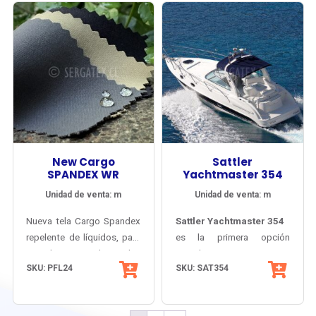
PVDF sellable en ambas
caras. Garantía 15 años,
vida útil 25~30 años.
New Cargo
Sattler
SPANDEX WR
Yachtmaster 354
Unidad de venta: m
Unidad de venta: m
Nueva tela Cargo Spandex
Sattler Yachtmaster 354
repelente de líquidos, para
es la primera opción
pantalones y bermudas
cuando se trata de
SKU: PFL24
SKU: SAT354
Prácticamente
corporativos o deportivos
cubiertas o capotas
impermeable
(outdoor). Liviana,
náuticas. Nace de la
(columna de agua
respirable y resistente a la
reconocida calidad de los
>1000 mm)