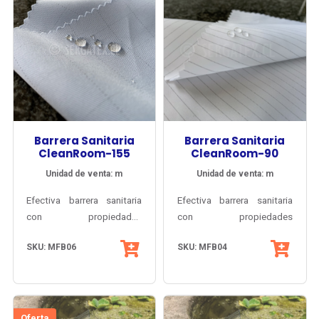
Barrera Sanitaria
Barrera Sanitaria
CleanRoom-155
CleanRoom-90
Unidad de venta: m
Unidad de venta: m
Efectiva barrera sanitaria
Efectiva barrera sanitaria
con propiedades
con propiedades
permanentes y acabado
permanentes y acabado
SKU: MFB06
SKU: MFB04
Antibacteria AEGIS®
Antibacteria AEGIS®
MicrobeShield. Opaca y de
MicrobeShield, para
tacto cálido y suave, para
vestuario
vestuario
Clínico/Quirúrgico,
clínico/quirúrgico,
laboratorios, industria
Oferta