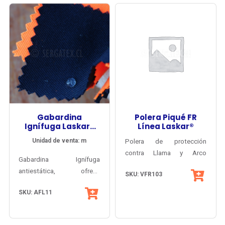
Gabardina
Polera Piqué FR
Ignífuga Laskar®
Línea Laskar®
DWR TW
Unidad de venta: m
Polera de protección
contra Llama y Arco
Gabardina Ignífuga
Elécrico, en tela de hilado
antiestática, ofrece
SKU: VFR103
antiflama y antiestático
protección multi-riesgo
inherente (sin
SKU: AFL11
para confección de
tratamientos).
vestuario contra Fuego y
Registro ISP vigente, EPP
Arco Eléctrico, control de
contra fuego y exposición