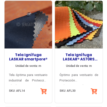
estática, protección solar y
al arco eléctrico.
resistencia a las
salpicaduras de ácidos.
Propiedades inherentes, no
se degradan.
Tela Ignífuga
Tela Ignífuga
LASKAR smartpore®
LASKAR® AS70RS
DWR
Unidad de venta: m
Unidad de venta: m
Tela óptima para vestuario
Óptimo para vestuario de
industrial de Protección
Protección
Climática, Fuego Repentino
Multiriesgos/Multinorma
SKU: AFL14
SKU: AFL30
y Arco Eléctrico.
(Europa + USA), máxima
Inherentemente antiflama y
comodidad y máxima
antiestático.
durabilidad: Fuego