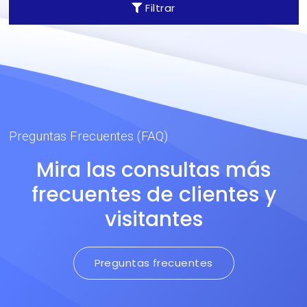
Filtrar
Preguntas Frecuentes (FAQ)
Mira las consultas más
frecuentes de clientes y
visitantes
Preguntas frecuentes