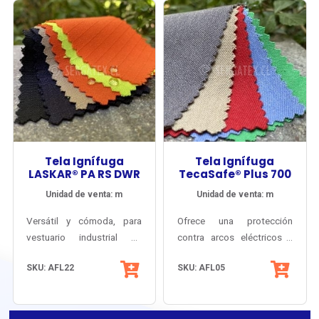
Repentino + Arco Eléctrico
+ Antiestático + Radiación
Solar + Penetración de
Ácidos. ATPV 10 cal/cm2.
Tela Ignífuga
Tela Ignífuga
LASKAR® PA RS DWR
TecaSafe® Plus 700
Unidad de venta: m
Unidad de venta: m
Versátil y cómoda, para
Ofrece una protección
vestuario industrial de
contra arcos eléctricos y
protección contra Fuego
Inherentemente antiflama y
flama, con una tela de peso
SKU: AFL22
SKU: AFL05
Repentino y Arco Eléctrico,
antiestático.
ligero y cómodo.
con factor solar certificado
y resistencia a las
salpicaduras de Ácidos.