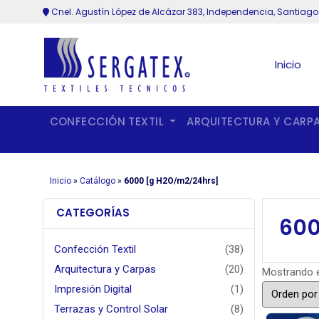
Cnel. Agustín López de Alcázar 383, Independencia, Santiago
Inicio
CONFECCIÓN TEXTIL
ARQUITECTURA Y CARP
Inicio
»
Catálogo
»
6000 [g H2O/m2/24hrs]
CATEGORÍAS
600
Confección Textil
(38)
Arquitectura y Carpas
(20)
Mostrando e
Impresión Digital
(1)
Terrazas y Control Solar
(8)