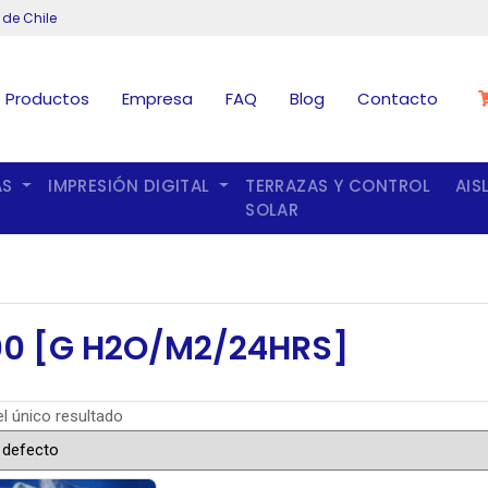
 de Chile
Productos
Empresa
FAQ
Blog
Contacto
AS
IMPRESIÓN DIGITAL
TERRAZAS Y CONTROL
AIS
SOLAR
0 [G H2O/M2/24HRS]
l único resultado