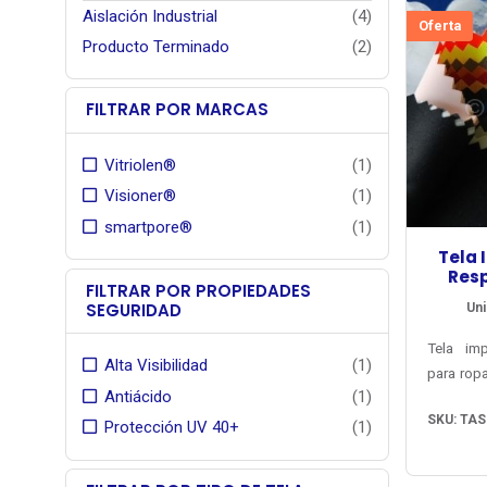
Aislación Industrial
(4)
Oferta
Producto Terminado
(2)
FILTRAR POR MARCAS
Vitriolen®
(1)
Visioner®
(1)
smartpore®
(1)
Tela
Resp
FILTRAR POR PROPIEDADES
Smar
SEGURIDAD
Uni
Tela imp
Alta Visibilidad
(1)
para ropa
Antiácido
(1)
resistent
SKU: TAS
los ray
Protección UV 40+
(1)
sellado 
para depo