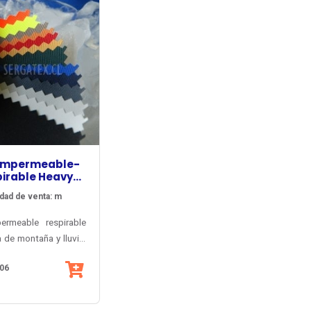
 Impermeable-
irable Heavy
tpore® WR8000
dad de venta: m
ermeable respirable
 de montaña y lluvia,
e al ácido sulfúrico y
06
os UV. Apta para
de costuras. Aplicada
rtes y trabajo.