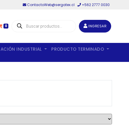
ContactoWeb@sergatex.cl
+562 2777 0030
Búsqueda
de
INGRESAR
0
productos
LACIÓN INDUSTRIAL
PRODUCTO TERMINADO