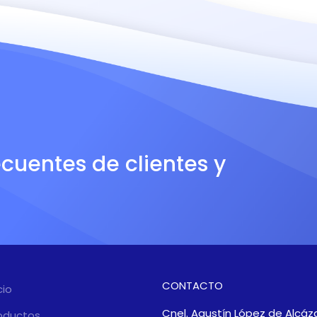
ecuentes de clientes y
CONTACTO
cio
Cnel. Agustín López de Alcáza
oductos