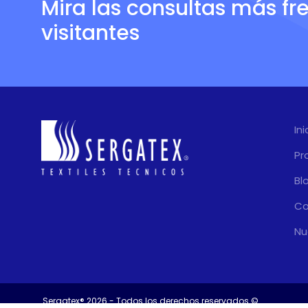
Mira las consultas más fr
visitantes
Ini
Pr
Bl
Co
Nu
Sergatex® 2026 - Todos los derechos reservados ©