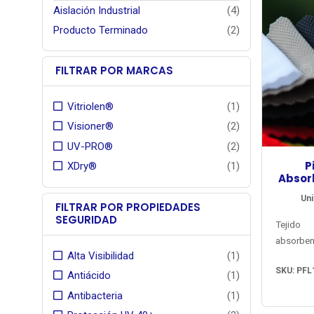
Aislación Industrial
(4)
Producto Terminado
(2)
FILTRAR POR MARCAS
Vitriolen®
(1)
Visioner®
(2)
UV-PRO®
(2)
P
XDry®
(1)
Absor
Uni
FILTRAR POR PROPIEDADES
SEGURIDAD
Tejido
absorbe
Alta Visibilidad
(1)
UV-PRO®
SKU: PFL
poleras y
Antiácido
(1)
capa. Re
Antibacteria
(1)
rápido,