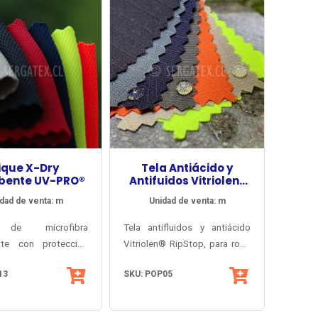
ique X-Dry
Tela Antiácido y
bente UV-PRO®
Antifuidos Vitriolen®
RS
dad de venta: m
Unidad de venta: m
 de microfibra
Tela antifluidos y antiácido
nte con protección
Vitriolen® RipStop, para ropa
 certificada, para
antiácido, anti-rasgado y anti-
13
SKU: POP05
 ropa interior primera
grasa (oleófuga), protección
spirable y de secado
UV-PRO® y alta visibilidad
 previene hongos y
Visioner® norma EN-471.