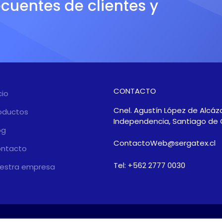
ecuentes de clientes y
CONTACTO
cio
Cnel. Agustín López de Alcáza
oductos
Independencia, Santiago de 
og
ContactoWeb@sergatex.cl
ntacto
Tel: +562 2777 0030
estra empresa