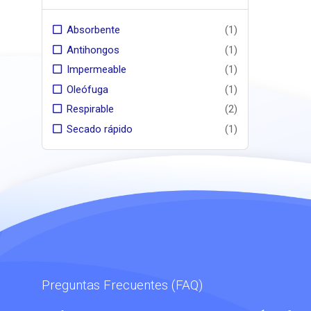
Absorbente
(1)
Antihongos
(1)
Impermeable
(1)
Oleófuga
(1)
Respirable
(2)
Secado rápido
(1)
Preguntas Frecuentes (FAQ)