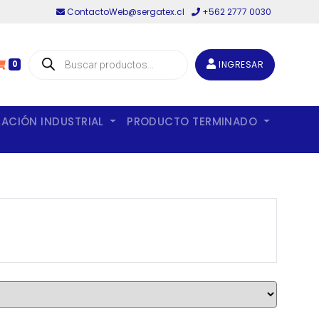
ContactoWeb@sergatex.cl
+562 2777 0030
Búsqueda
de
INGRESAR
0
productos
LACIÓN INDUSTRIAL
PRODUCTO TERMINADO