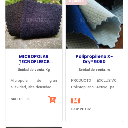
Agotado
MICROPOLAR
Polipropileno X-
TECNOFLEECE
Dry® 5050
A/PILLING DOBLE
Unidad de venta: Kg
Unidad de venta: m
CARA
Micropolar de gran
PRODUCTO EXCLUSIVO!
suavidad, alta densidad de
Polipropileno Activo para
filamentos y finísima
ropa interior primera capa.
SKU: PFL05
terminación anti-pilling en
Mantiene el balance
ambas caras.
térmico del cuerpo,
SKU: PPT02
permitiendo la rápida
evaporación de la
transpiración, con tacto