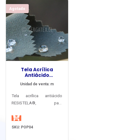
siempre seco sobre la piel.
Agotado
Tela Acrílica
Antiácido
RESISTELA®
Unidad de venta: m
Tela acrílica antiácido
RESISTELA®, para
vestuario industrial
resistente al ácido sulfúrico
en máxima concentración.
SKU: POP04
Textura no abrasiva,
tramado de alta de