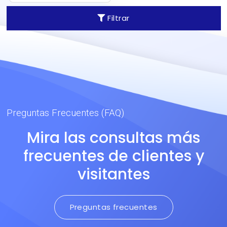
densidad. Excelente
Filtrar
tolerancia a los rayos UV.
Preguntas Frecuentes (FAQ)
Mira las consultas más
frecuentes de clientes y
visitantes
Preguntas frecuentes