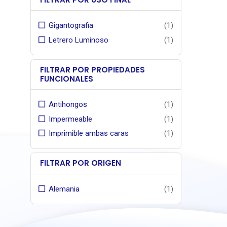
Indutex
para arq
Gigantografia
(1)
cinco dé
Letrero Luminoso
(1)
FILTRAR POR PROPIEDADES
FUNCIONALES
Antihongos
(1)
Impermeable
(1)
Imprimible ambas caras
(1)
FILTRAR POR ORIGEN
Alemania
(1)