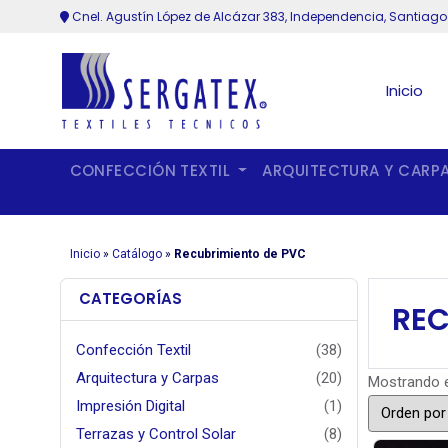
Cnel. Agustín López de Alcázar 383, Independencia, Santiago
Inicio
CONFECCIÓN TEXTIL
ARQUITECTURA Y CARP
Inicio
»
Catálogo
»
Recubrimiento de PVC
CATEGORÍAS
REC
Confección Textil
(38)
Arquitectura y Carpas
(20)
Mostrando e
Impresión Digital
(1)
Terrazas y Control Solar
(8)