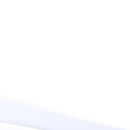
 ha fabricado telas
uitectura por más de
cadas.