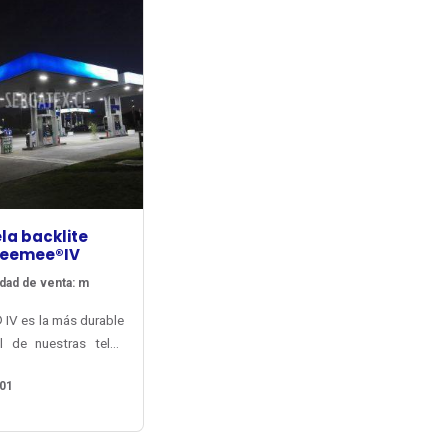
la backlite
eemee®IV
dad de venta: m
IV es la más durable
il de nuestras telas
treros luminosos de
01
rie, desarrollada a
 de conocimiento
 con que Verseidag-