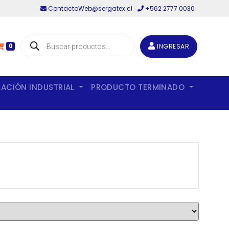
ContactoWeb@sergatex.cl
+562 2777 0030
Búsqueda
de
INGRESAR
0
productos
LACIÓN INDUSTRIAL
PRODUCTO TERMINADO