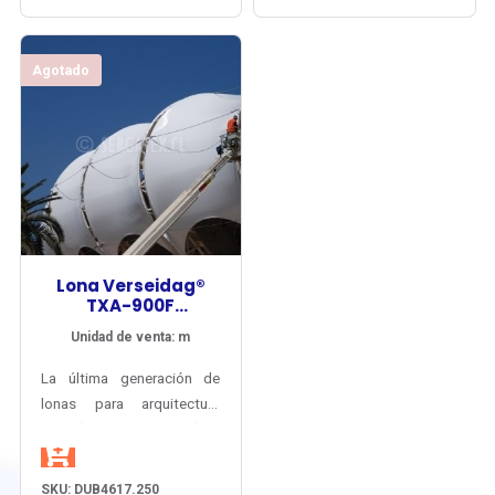
fbricante por 15 años.
fbricante por 15 años.
Agotado
Lona Verseidag®
TXA-900F
Arquitectura Tipo II
Unidad de venta: m
PVDF
La última generación de
lonas para arquitectura
textil (tensoestructuras) de
instalación permanente.
Tejido de Polyester
SKU: DUB4617.250