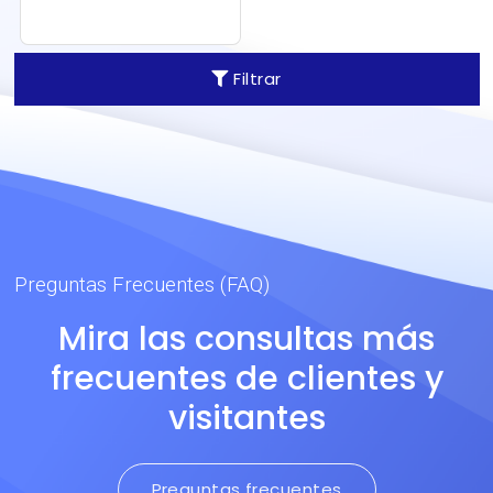
anticapilaridad recubierto
con PVC TiO2 y acabado
PVDF sellable en ambas
Filtrar
caras. Garantía 15 años,
vida útil 25~30 años.
Preguntas Frecuentes (FAQ)
Mira las consultas más
frecuentes de clientes y
visitantes
Preguntas frecuentes