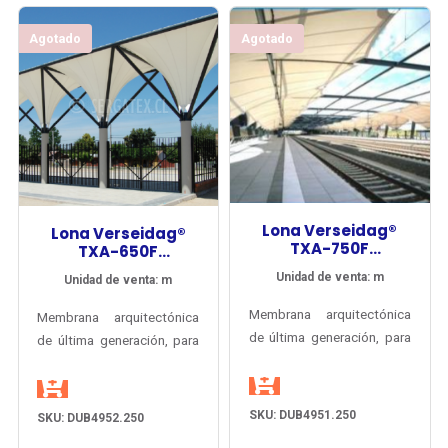
Agotado
Agotado
Lona Verseidag®
Lona Verseidag®
TXA-750F
TXA-650F
Arquitectura Tipo I
Arquitectura Tipo 0
Unidad de venta: m
Unidad de venta: m
PVDF
PVDF
Membrana arquitectónica
Membrana arquitectónica
de última generación, para
de última generación, para
tensoestructuras
tensoestructuras
permanentes, resistente a
permanentes, resistente a
la intemperie por más de
la intemperie por más de
SKU: DUB4951.250
SKU: DUB4952.250
25 años, con garantía del
25 años, con garantía del