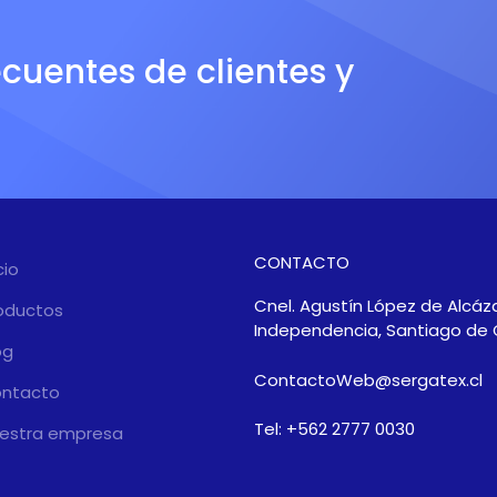
ecuentes de clientes y
CONTACTO
cio
Cnel. Agustín López de Alcáza
oductos
Independencia, Santiago de 
og
ContactoWeb@sergatex.cl
ntacto
Tel: +562 2777 0030
estra empresa