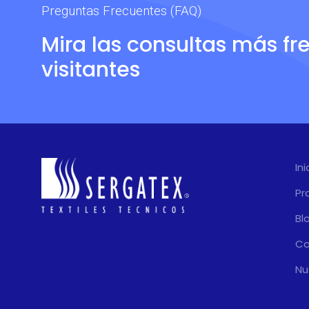
Preguntas Frecuentes (FAQ)
Mira las consultas más fr
visitantes
Ini
Pr
Bl
Co
Nu