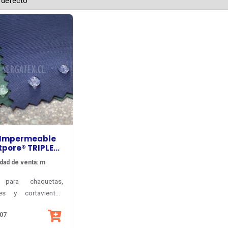
 Impermeable
pore® TRIPLEX
10000
dad de venta: m
 para chaquetas,
nes y cortavientos
os y de trabajo, de
07
impermeabilidad y
spirabilidad, con