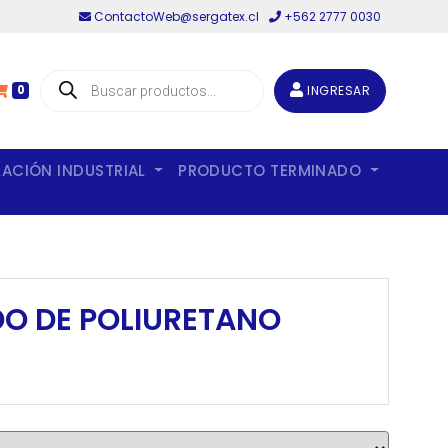
ContactoWeb@sergatex.cl
+562 2777 0030
Búsqueda
de
INGRESAR
0
productos
LACIÓN INDUSTRIAL
PRODUCTO TERMINADO
DO DE POLIURETANO