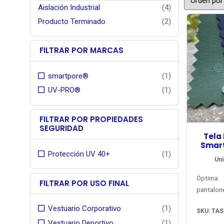
Aislación Industrial
(4)
Producto Terminado
(2)
FILTRAR POR MARCAS
smartpore®
(1)
UV-PRO®
(1)
FILTRAR POR PROPIEDADES
SEGURIDAD
Tela
Smart
Protección UV 40+
(1)
Uni
Óptima
FILTRAR POR USO FINAL
pantalo
deportiv
Vestuario Corporativo
(1)
SKU: TAS
máxima 
Vestuario Deportivo
(1)
alta re