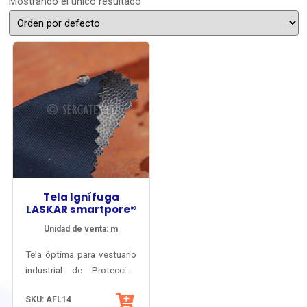
Mostrando el único resultado
Tela Ignífuga
LASKAR smartpore®
Unidad de venta: m
Tela óptima para vestuario
industrial de Protección
Climática, Fuego Repentino
SKU: AFL14
y Arco Eléctrico.