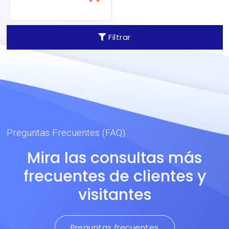
Inherentemente antiflama y
antiestático.
Filtrar
Preguntas Frecuentes (FAQ)
Mira las consultas más
frecuentes de clientes y
visitantes
Preguntas frecuentes