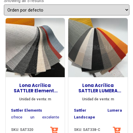
Showing all 5 results
Lona Acrílica
Lona Acrílica
SATTLER Elements
SATTLER LUMERA
Urban-Wall
LANDSCAPE
Unidad de venta: m
Unidad de venta: m
Sattler Elements
Sattler Lumera
ofrece un excelente
Landscape
equilibrio entre carácter
amplía la percepción del
SKU: SAT320
SKU: SAT338-C
textil, confort visual y
La línea Urban-Wall se
diseño textil mediante