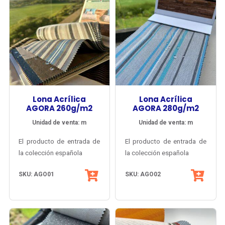
Lona Acrílica
Lona Acrílica
AGORA 260g/m2
AGORA 280g/m2
Unidad de venta: m
Unidad de venta: m
El producto de entrada de
El producto de entrada de
la colección española
la colección española
Agora® de Tuva Textil,
Agora® de Tuva Textil,
SKU: AGO01
SKU: AGO02
con gran diversidad de
con gran diversidad de
colores lisos, melange y
colores lisos, melange y
listados y múltiples
Su estructura basada en
listados y múltiples
Su estructura basada en
posibilidades de
fibra acrílica tintada en
posibilidades de
fibra acrílica tintada en
armonización.
la masa
armonización.
la masa