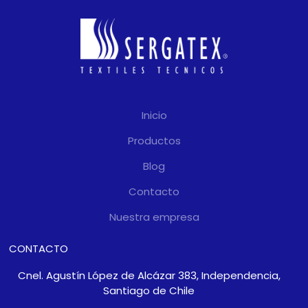
resistencia a la
radiación UV
características de dicho
material.
Garantía formal de 5
años
por parte del fabricante,
Inicio
gestionada en Chile por
Sergatex como distribuidor
Productos
exclusivo.
Blog
Contacto
Nuestra empresa
CONTACTO
Cnel. Agustín López de Alcázar 383, Independencia,
Santiago de Chile