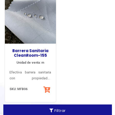
Barrera Sanitaria
CleanRoom-155
Unidad de venta: m
Efectiva barrera sanitaria
con propiedades
permanentes y acabado
SKU: MFB06
Antibacteria AEGIS®
MicrobeShield. Opaca y de
tacto cálido y suave, para
vestuario
Filtrar
clínico/quirúrgico,