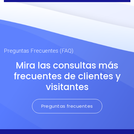
laboratorios, industrias
farmacéutica y alimentaria.
Preguntas Frecuentes (FAQ)
Mira las consultas más
frecuentes de clientes y
visitantes
Preguntas frecuentes