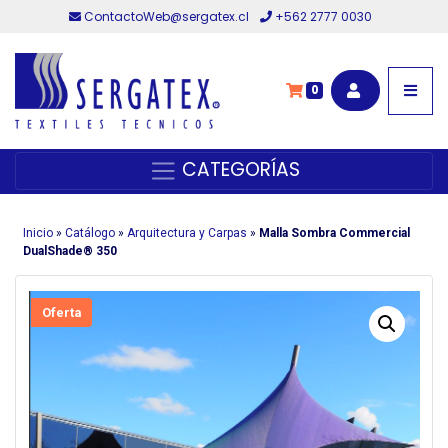
ContactoWeb@sergatex.cl
+562 2777 0030
0
CATEGORÍAS
Inicio
»
Catálogo
»
Arquitectura y Carpas
»
Malla Sombra Commercial
DualShade® 350
Oferta