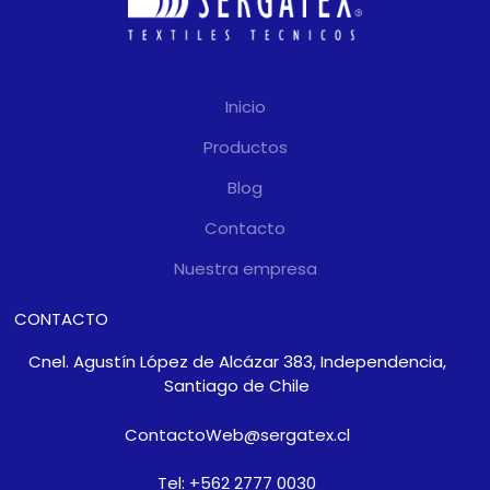
como d
exclusi
Inicio
Productos
Blog
Contacto
Nuestra empresa
CONTACTO
Cnel. Agustín López de Alcázar 383, Independencia,
Santiago de Chile
ContactoWeb@sergatex.cl
Tel: +562 2777 0030