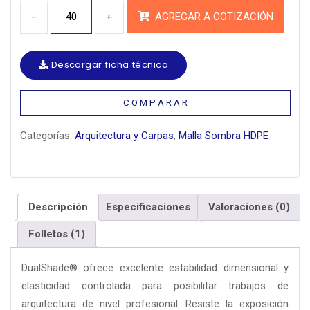
Cantidad
AGREGAR A COTIZACIÓN
Descargar ficha técnica
C O M P A R A R
Categorías:
Arquitectura y Carpas
,
Malla Sombra HDPE
Descripción
Especificaciones
Valoraciones (0)
Folletos (1)
DualShade® ofrece excelente estabilidad dimensional y
elasticidad controlada para posibilitar trabajos de
arquitectura de nivel profesional. Resiste la exposición