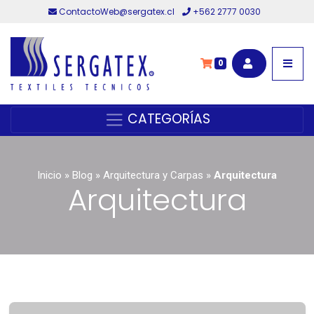
ContactoWeb@sergatex.cl
+562 2777 0030
0
CATEGORÍAS
Inicio
»
Blog
»
Arquitectura y Carpas
»
Arquitectura
Arquitectura