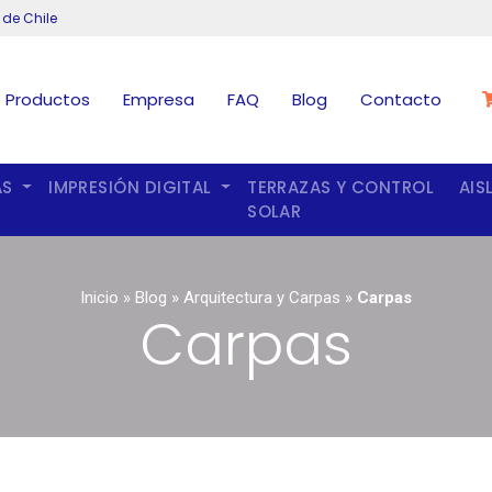
 de Chile
Productos
Empresa
FAQ
Blog
Contacto
AS
IMPRESIÓN DIGITAL
TERRAZAS Y CONTROL
AIS
SOLAR
Inicio
»
Blog
»
Arquitectura y Carpas
»
Carpas
Carpas