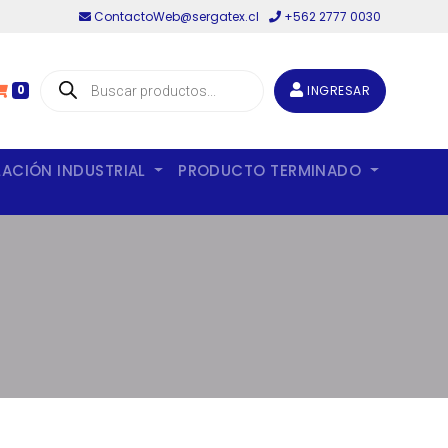
ContactoWeb@sergatex.cl
+562 2777 0030
Búsqueda
de
INGRESAR
0
productos
LACIÓN INDUSTRIAL
PRODUCTO TERMINADO