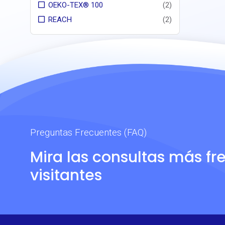
OEKO-TEX® 100
(2)
REACH
(2)
Preguntas Frecuentes (FAQ)
Mira las consultas más fr
visitantes