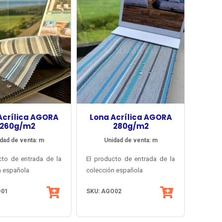
Acrílica AGORA
Lona Acrílica AGORA
260g/m2
280g/m2
dad de venta: m
Unidad de venta: m
cto de entrada de la
El producto de entrada de la
n española
colección española
e Tuva Textil,
Agora® de Tuva Textil,
O01
SKU: AGO02
an diversidad de
con gran diversidad de
 lisos, melange y
colores lisos, melange y
os y múltiples
ctura basada en
listados y múltiples
Su estructura basada en