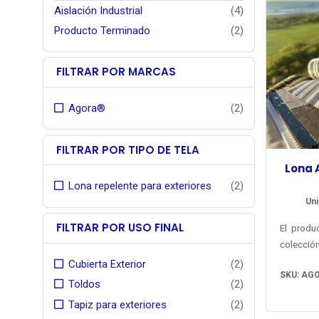
Aislación Industrial
(4)
Producto Terminado
(2)
FILTRAR POR MARCAS
Agora®
(2)
FILTRAR POR TIPO DE TELA
Lona 
Lona repelente para exteriores
(2)
Uni
FILTRAR POR USO FINAL
El produ
colecció
Agora® d
Cubierta Exterior
(2)
SKU: AG
con gr
Toldos
(2)
colores
Tapiz para exteriores
(2)
listad
Su estru