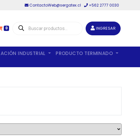
ContactoWeb@sergatex.cl
+562 2777 0030
Búsqueda
de
INGRESAR
0
productos
LACIÓN INDUSTRIAL
PRODUCTO TERMINADO