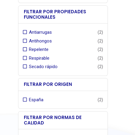
posi
fibra ac
armoniza
masa
FILTRAR POR PROPIEDADES
FUNCIONALES
asegura l
a la expo
Cuenta c
Antiarrugas
(2)
acabad
Antihongos
(2)
líquido
Repelente
(2)
para fac
Respirable
(2)
prolongar 
Ancho to
Secado rápido
(2)
.
El tejido
FILTRAR POR ORIGEN
Garantí
años
España
(2)
de su fa
por Se
distribui
FILTRAR POR NORMAS DE
CALIDAD