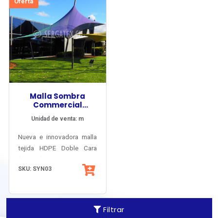
Oferta
Malla Sombra
Commercial
DualShade® 350
Unidad de venta: m
Nueva e innovadora malla
tejida HDPE Doble Cara
(Bicolor) para arquitectura
SKU: SYN03
textil y velarias, aporta
sobre 90% de sombra
ventilada y fresca, con
Factor de Protección Solar
Filtrar
en nivel «Muy Efectivo» y