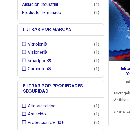
Aislación Industrial
(4)
Producto Terminado
(2)
FILTRAR POR MARCAS
Vitriolen®
(1)
Visioner®
(1)
smartpore®
(1)
Mic
Carrington®
(1)
X
A
Uni
FILTRAR POR PROPIEDADES
SEGURIDAD
Microga
Antiflui
Alta Visibilidad
(1)
Inglater
SKU: GC
el mer
Antiácido
(1)
chileno 
Protección UV 40+
(2)
salud. 