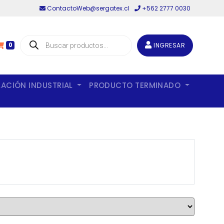
ContactoWeb@sergatex.cl
+562 2777 0030
Búsqueda
de
INGRESAR
0
productos
LACIÓN INDUSTRIAL
PRODUCTO TERMINADO