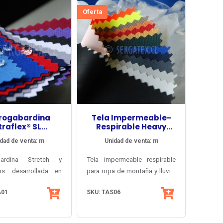
Oferta
rogabardina
Tela Impermeable-
traflex® SL
Respirable Heavy
ntifluidos
Smartpore® WR8000
dad de venta: m
Unidad de venta: m
bardina Stretch y
Tela impermeable respirable
dos desarrollada en
para ropa de montaña y lluvia,
ra especialmente para
resistente al ácido sulfúrico y
A01
SKU: TAS06
cado profesional
los rayos UV. Apta para
del área médica y la
sellado de costuras. Aplicada
Certificado OEKO-
para deportes y trabajo.