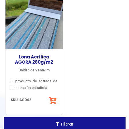
Lona Acrílica
AGORA 280g/m2
Unidad de venta: m
El producto de entrada de
la colección española
Agora® de Tuva Textil,
SKU: AGO02
con gran diversidad de
colores lisos, melange y
listados y múltiples
Su estructura basada en
posibilidades de
fibra acrílica tintada en
Filtrar
armonización.
la masa