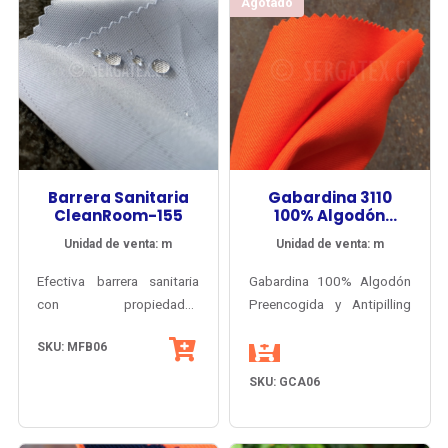
Agotado
Barrera Sanitaria
Gabardina 3110
CleanRoom-155
100% Algodón
Carrington® UK
Unidad de venta: m
Unidad de venta: m
Efectiva barrera sanitaria
Gabardina 100% Algodón
con propiedades
Preencogida y Antipilling
permanentes y acabado
fabricada en Inglaterra
SKU: MFB06
Antibacteria AEGIS®
especialmente para el
MicrobeShield. Opaca y de
mercado profesional
SKU: GCA06
tacto cálido y suave, para
chileno del área minera e
vestuario
industrial. Certificado
clínico/quirúrgico,
OËKO-TEX® garantiza