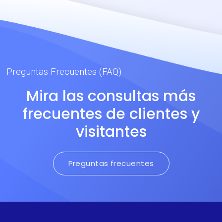
extremo y de salpicaduras
de metal fundido. Alta
resistencia a la tracción y
rasgado.
Preguntas Frecuentes (FAQ)
Mira las consultas más
frecuentes de clientes y
visitantes
Preguntas frecuentes