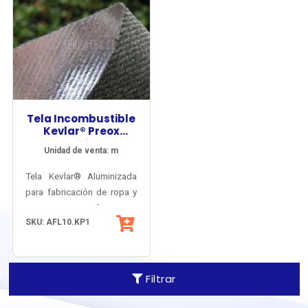
Tela Incombustible
Kevlar® Preox
Aluminizado
Unidad de venta: m
Tela Kevlar® Aluminizada
para fabricación de ropa y
accesorios refractarios.
SKU: AFL10.KP1
Aplicación industrial, en
forma de guantes,
delantales, pecheras,
escafandras, polainas,
Filtrar
mantas antiflama, etc…
Protege del calor radiante