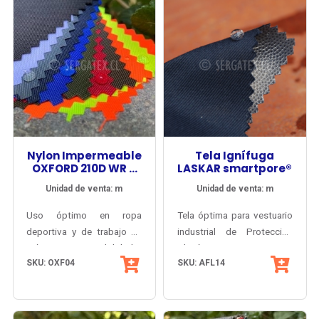
resistencia a las
para lavado industrial y
salpicaduras de ácidos.
trato rudo. Certificado
Propiedades inherentes, no
OËKO-TEX® libre de
se degradan.
químicos tóxicos.
Nylon Impermeable
Tela Ignífuga
OXFORD 210D WR +
LASKAR smartpore®
PU5000
Unidad de venta: m
Unidad de venta: m
Uso óptimo en ropa
Tela óptima para vestuario
deportiva y de trabajo de
industrial de Protección
máxima impermeabilidad y
Climática, Fuego Repentino
SKU: OXF04
SKU: AFL14
trato rudo. Accesorios
y Arco Eléctrico.
deportivos y militares de
Inherentemente antiflama y
alta impermeabilidad.
antiestático.