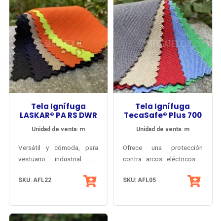
Tela Ignífuga
Tela Ignífuga
LASKAR® PA RS DWR
TecaSafe® Plus 700
Unidad de venta: m
Unidad de venta: m
Versátil y cómoda, para
Ofrece una protección
vestuario industrial de
contra arcos eléctricos y
protección contra Fuego
Inherentemente antiflama y
flama, con una tela de peso
SKU: AFL22
SKU: AFL05
Repentino y Arco Eléctrico,
antiestático.
ligero y cómodo.
con factor solar certificado
y resistencia a las
salpicaduras de Ácidos.