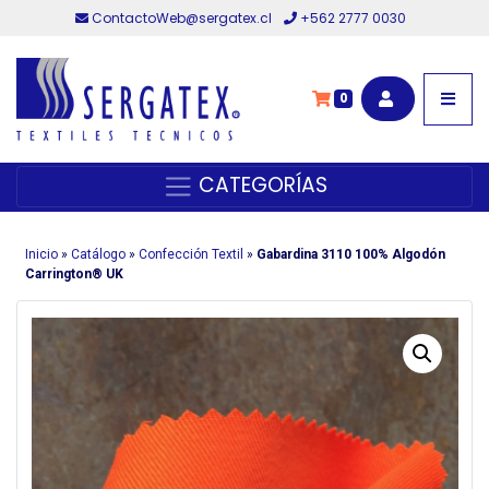
ContactoWeb@sergatex.cl
+562 2777 0030
0
CATEGORÍAS
Inicio
»
Catálogo
»
Confección Textil
»
Gabardina 3110 100% Algodón
Carrington® UK