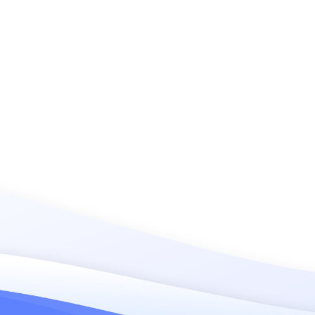
soporta
altas,
que un
pulida s