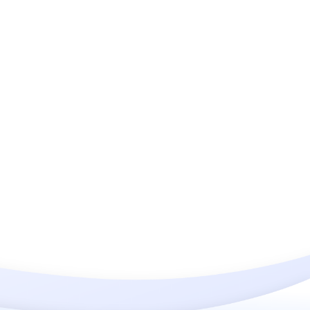
r cargas de viento muy
Gale Pacific.
 o simplemente en los
a estética limpia y
ea la prioridad.