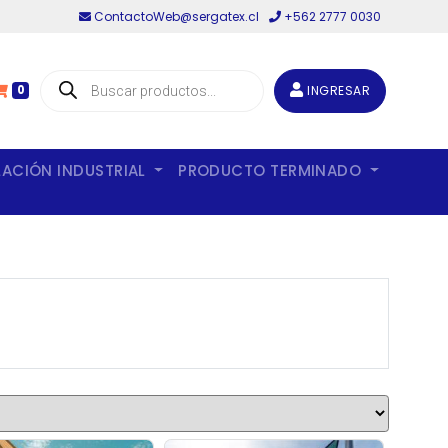
ContactoWeb@sergatex.cl
+562 2777 0030
Búsqueda
de
INGRESAR
0
productos
LACIÓN INDUSTRIAL
PRODUCTO TERMINADO