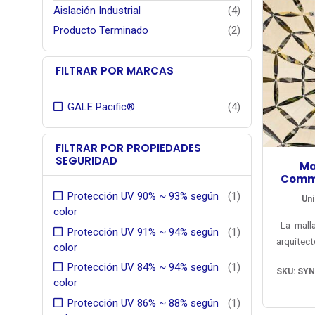
Aislación Industrial
(4)
Producto Terminado
(2)
FILTRAR POR MARCAS
GALE Pacific®
(4)
FILTRAR POR PROPIEDADES
SEGURIDAD
Ma
Comme
Protección UV 90% ~ 93% según
(1)
Uni
color
La mall
Protección UV 91% ~ 94% según
(1)
arquitec
color
mercado 
Protección UV 84% ~ 94% según
(1)
SKU: SY
vendida
color
colores 
Protección UV 86% ~ 88% según
(1)
garantí