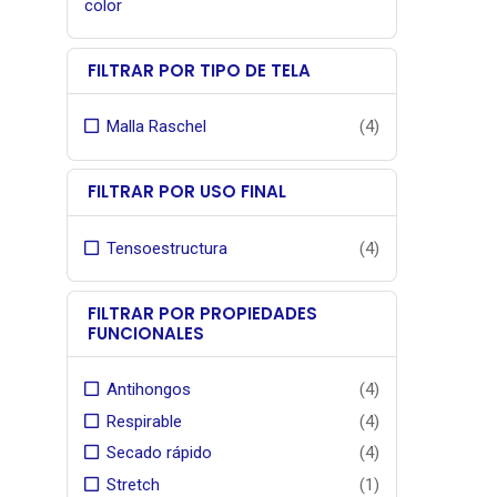
color
historial
producto
flagship
FILTRAR POR TIPO DE TELA
de Gale P
pionero
Malla Raschel
(4)
sombra in
Garan
FILTRAR POR USO FINAL
fabrican
, contr
exposici
Tensoestructura
(4)
FILTRAR POR PROPIEDADES
FUNCIONALES
Antihongos
(4)
Respirable
(4)
Secado rápido
(4)
Stretch
(1)