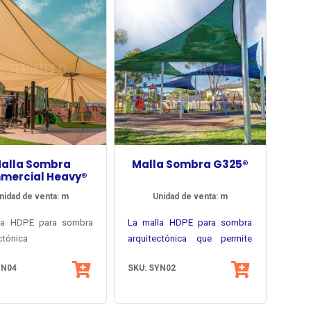
alla Sombra
Malla Sombra G325®
mercial Heavy®
nidad de venta: m
Unidad de venta: m
la HDPE para sombra
La malla HDPE para sombra
ctónica
arquitectónica que permite
rcial Heavy®
acceder a garantía formal del
YN04
SKU: SYN02
a una
fabricante por 10 años, la
ensidad
calidad característica de Gale
/m2) con un
Pacific y una completa carta