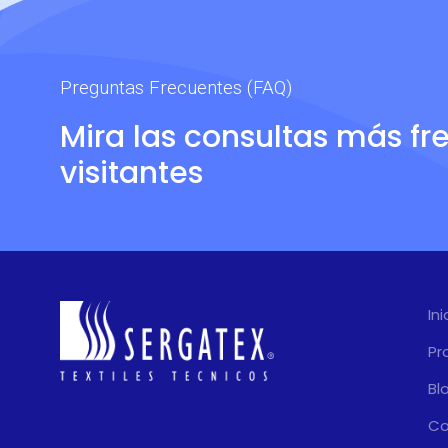
Preguntas Frecuentes (FAQ)
Mira las consultas más fr
visitantes
Ini
Pr
Bl
Co