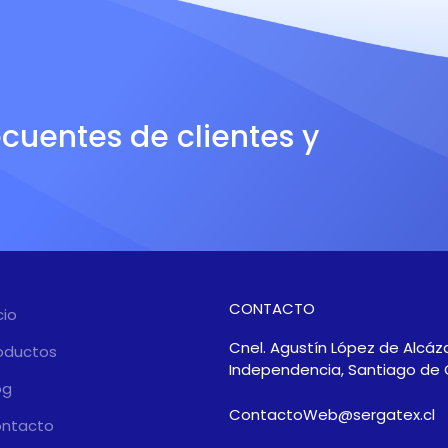
ecuentes de clientes y
CONTACTO
cio
Cnel. Agustín López de Alcáza
oductos
Independencia, Santiago de 
og
ContactoWeb@sergatex.cl
ntacto