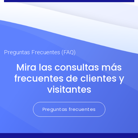
Preguntas Frecuentes (FAQ)
Mira las consultas más
frecuentes de clientes y
visitantes
Preguntas frecuentes