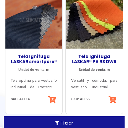
Tela Ignífuga
Tela Ignífuga
LASKAR smartpore®
LASKAR® PA RS DWR
Unidad de venta: m
Unidad de venta: m
Tela óptima para vestuario
Versátil y cómoda, para
industrial de Protección
vestuario industrial de
Climática, Fuego Repentino
protección contra Fuego
Inherentemente antiflama y
SKU: AFL14
SKU: AFL22
y Arco Eléctrico.
Repentino y Arco Eléctrico,
antiestático.
Inherentemente antiflama y
con factor solar certificado
antiestático.
y resistencia a las
salpicaduras de Ácidos.
Filtrar