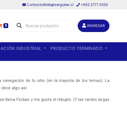
ContactoWeb@sergatex.cl
+562 2777 0030
Búsqueda
de
INGRESAR
0
productos
LACIÓN INDUSTRIAL
PRODUCTO TERMINADO
 navegación de tu sitio (en la mayoría de los temas). La
decir algo así:
 llama Firulais y me gusta el rebujito. (Y las tardes largas