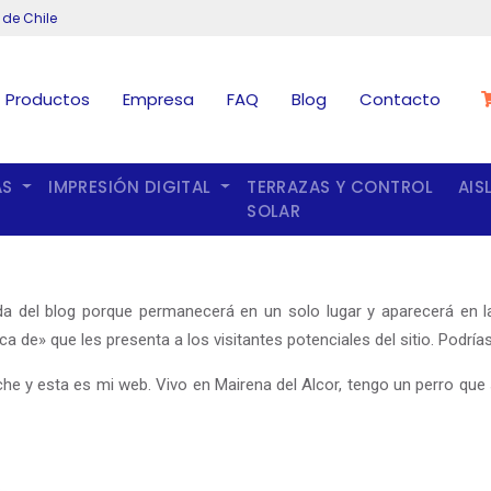
 de Chile
Productos
Empresa
FAQ
Blog
Contacto
AS
IMPRESIÓN DIGITAL
TERRAZAS Y CONTROL
AIS
SOLAR
da del blog porque permanecerá en un solo lugar y aparecerá en la
e» que les presenta a los visitantes potenciales del sitio. Podrías 
e y esta es mi web. Vivo en Mairena del Alcor, tengo un perro que se