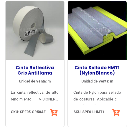
apta para plancha. Nuestra
rendimiento certificada (30
sin bandas grises
cinta más vendida.
lavados), incorporando
sobrepuestas que puedan
perforaciones láser para
deslaminarse con el
reducir la acumulación de
tiempo.
humedad bajo la cinta, lo
que mejora la comodidad y
reduce el riesgo de
quemaduras por vapor al
exponerse a calor extremo.
Cinta Reflectiva
Cinta Sellado HMT1
Gris Antiflama
(Nylon Blanco)
Unidad de venta: m
Unidad de venta: m
La cinta reflectiva de alto
Cinta de Nylon para sellado
rendimiento VISIONER®
de costuras. Aplicable con
GR50AF para costura
plancha y máquina.
SKU: SPE05.GR50AF
SKU: SPE01.HMT1
ofrece alta visibilidad
nocturna y seguridad
contra fuego en base a tela