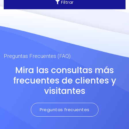
Filtrar
Preguntas Frecuentes (FAQ)
Mira las consultas más
frecuentes de clientes y
visitantes
Preguntas frecuentes