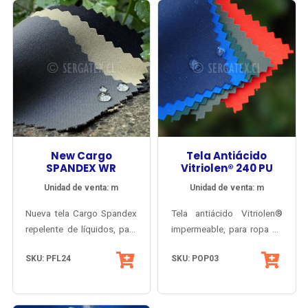
100% algodón con
tratamiento ignífugo con
recubrimiento de polímero
con microesferas de cristal.
New Cargo
Tela Antiácido
SPANDEX WR
Vitriolen® 240 PU
Unidad de venta: m
Unidad de venta: m
Nueva tela Cargo Spandex
Tela antiácido Vitriolen®
repelente de líquidos, para
impermeable, para ropa de
pantalones y bermudas
trabajo impermeable y
SKU: PFL24
SKU: POP03
corporativos o deportivos
antiácido, antigrasa
(outdoor). Liviana,
(oleófuga), protección UV-
respirable y resistente a la
PRO®. Durabilidad,
abrasión, con elasticidad 4-
seguridad y comodidad