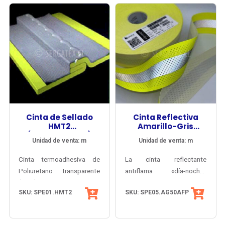
Cinta de Sellado
Cinta Reflectiva
HMT2
Amarillo-Gris
(Transparente)
Antiflama
Unidad de venta: m
Unidad de venta: m
Perforada
Cinta termoadhesiva de
La cinta reflectante
Poliuretano transparente
antiflama «día-noche»
(TPU) para sellado de
perforada
Todas las cintas «día-
SKU: SPE01.HMT2
SKU: SPE05.AG50AFP
costuras. Ancho 22 mm,
SPE05.AG50AFP ofrece
noche» Visioner® se
recomendada para
visibilidad diurna y
componen de un solo
aplicación con máquina,
nocturna de alto
cuerpo reflectante bicolor,