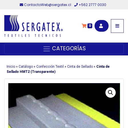
ContactoWeb@sergatex.cl
+562 2777 0030
0
CATEGORÍAS
Inicio
»
Catálogo
»
Confección Textil
»
Cinta de Sellado
»
Cinta de
Sellado HMT2 (Transparente)