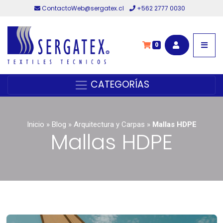
ContactoWeb@sergatex.cl
+562 2777 0030
0
CATEGORÍAS
Inicio
»
Blog
»
Arquitectura y Carpas
»
Mallas HDPE
Mallas HDPE