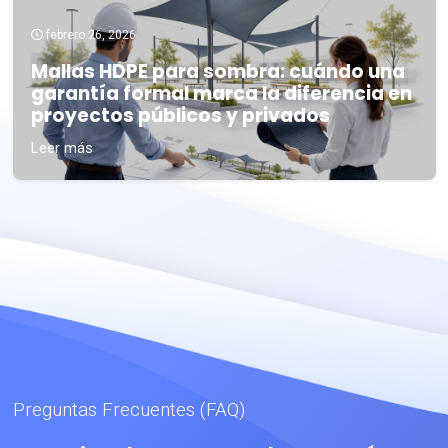
febrero 26, 2026
Mallas HDPE para sombra: cuándo una
garantía formal marca la diferencia en
proyectos públicos y privados
Leer más
Preguntas Frecuentes (FAQ)